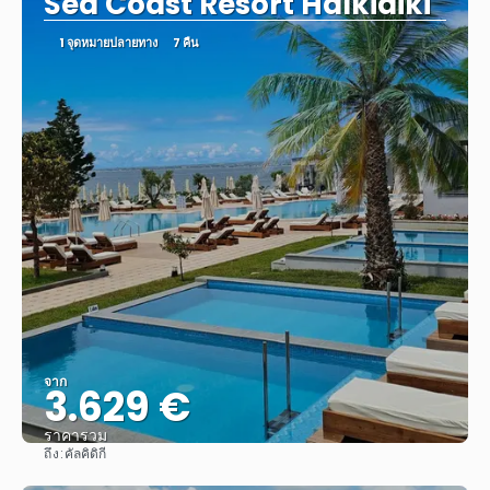
Sea Coast Resort Halkidiki
1 จุดหมายปลายทาง
7 คืน
จาก
3.629 €
ราคารวม
ถึง:
คัลคิดิกี
ดู