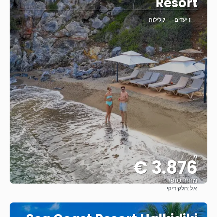
Resort
1 יעדים
7 לילות
מ
3.876 €
מחיר סופי
אל:
חלקידיקי
ראה