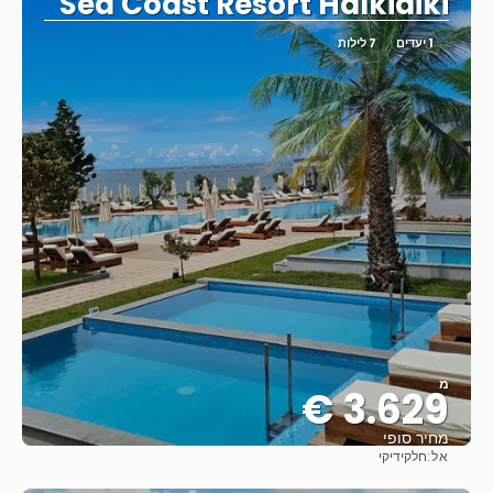
Sea Coast Resort Halkidiki
1 יעדים
7 לילות
מ
3.629 €
מחיר סופי
אל:
חלקידיקי
ראה