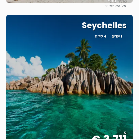
מחיר סופי
אל:
האי זנזיבר
ראה
Seychelles
1 יעדים
4 לילות
מ