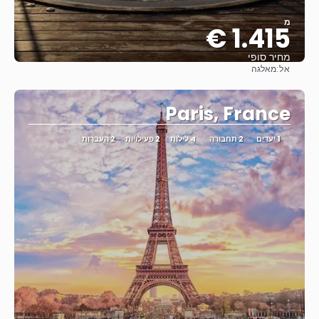
מ
1.415 €
מחיר סופי
אל:
מאלגה
ראה
Paris, France
1 יעדים
2 תחבורה
4 לילות
2 פעילויות
2 העברות