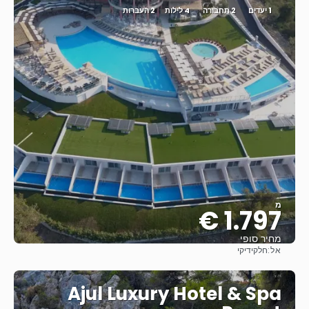
1 יעדים
2 תחבורה
4 לילות
2 העברות
מ
1.797 €
מחיר סופי
אל:
חלקידיקי
ראה
Ajul Luxury Hotel & Spa