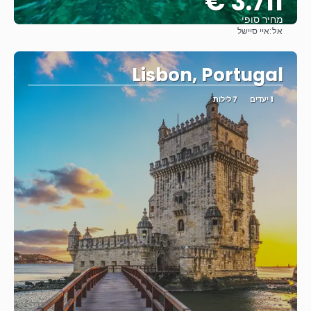
3.711 €
מחיר סופי
אל:
איי סיישל
ראה
Lisbon, Portugal
1 יעדים
7 לילות