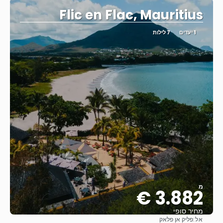
Flic en Flac, Mauritius
1 יעדים
7 לילות
מ
3.882 €
מחיר סופי
אל:
פליק אן פלאק