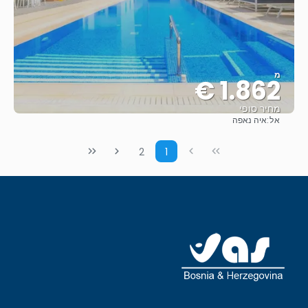
מ
1.862 €
מחיר סופי
אל:
איה נאפה
ראה
2
1