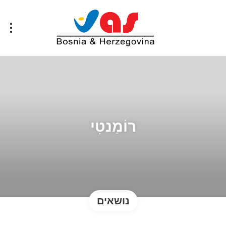
רוֹמַנטִי
נושאים