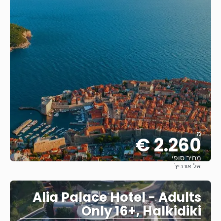
מ
2.260 €
מחיר סופי
אל:
אורביץ'
ראה
Alia Palace Hotel - Adults
Only 16+, Halkidiki