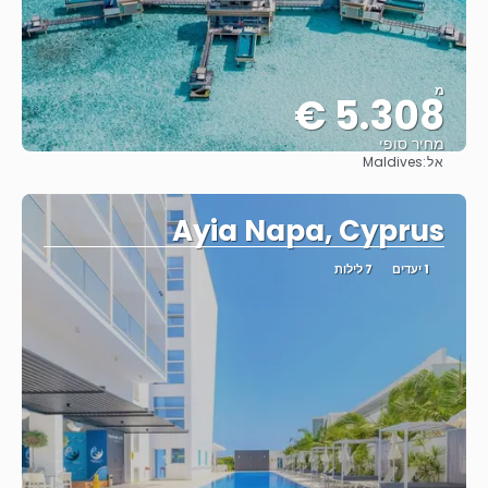
מ
5.308 €
מחיר סופי
אל:
Maldives
ראה
Ayia Napa, Cyprus
1 יעדים
7 לילות