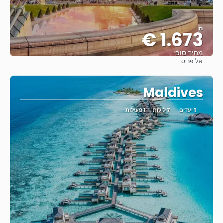
מ
1.673 €
מחיר סופי
אל:
פריס
ראה
Maldives
1 יעדים
7 לילות
1 פעילות