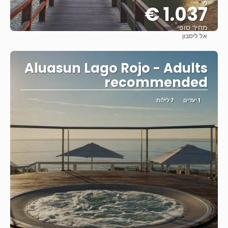
מ
1.037 €
מחיר סופי
אל:
ליסבון
ראה
Aluasun Lago Rojo - Adults
recommended
1 יעדים
7 לילות