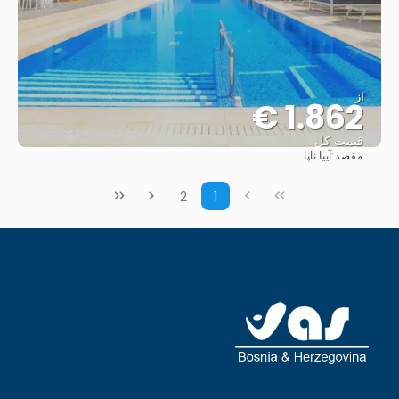
از
1.862 €
قیمت کل
مقصد:
آییا ناپا
مشاهده
2
1