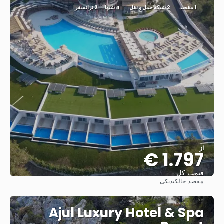
1 مقصد
2 شبکه حمل و نقل
4 شبها
2 ترانسفر
از
1.797 €
قیمت کل
مقصد:
خالکیدیکی
مشاهده
Ajul Luxury Hotel & Spa