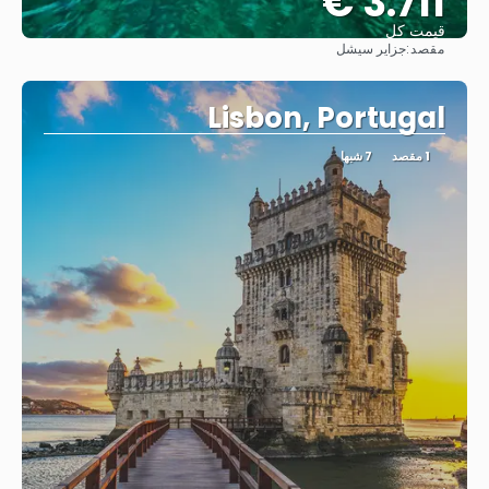
3.711 €
قیمت کل
مقصد:
جزایر سیشل
مشاهده
Lisbon, Portugal
1 مقصد
7 شبها