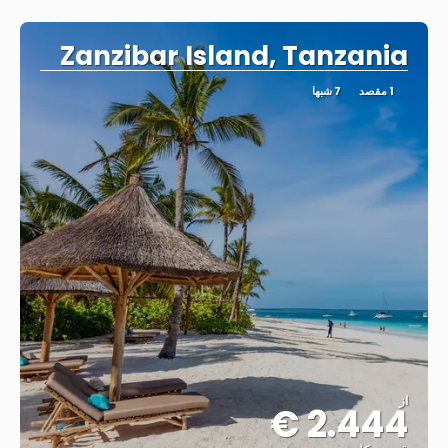
مشاهده
Zanzibar Island, Tanzania
1 مقصد
7 شبها
از
2.444 €