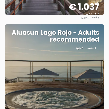
از
1.037 €
قیمت کل
مقصد:
لیسبون
مشاهده
Aluasun Lago Rojo - Adults
recommended
1 مقصد
7 شبها