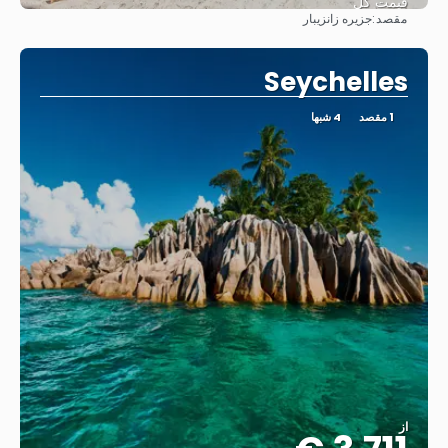
قیمت کل
مقصد:
جزیره زانزیبار
مشاهده
Seychelles
1 مقصد
4 شبها
از