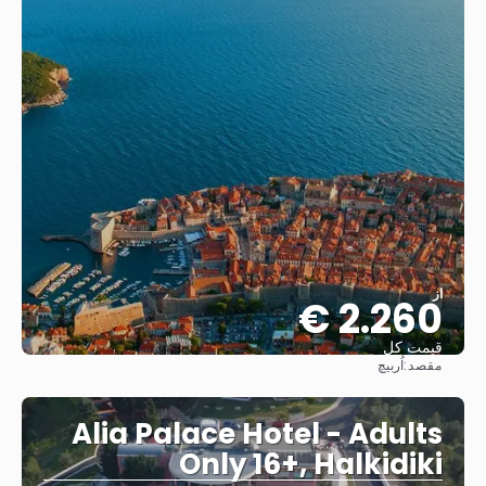
از
2.260 €
قیمت کل
مقصد:
اُربیچ
مشاهده
Alia Palace Hotel - Adults
Only 16+, Halkidiki