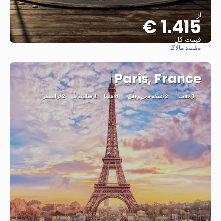
از
1.415 €
قیمت کل
مقصد:
مالاگا
مشاهده
Paris, France
1 مقصد
2 شبکه حمل و نقل
4 شبها
2 فعالیت ها
2 ترانسفر