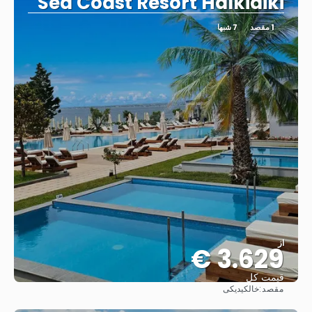
Sea Coast Resort Halkidiki
1 مقصد
7 شبها
از
3.629 €
قیمت کل
مقصد:
خالکیدیکی
مشاهده