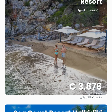
Resort
1 مقصد
7 شبها
از
3.876 €
قیمت کل
مقصد:
خالکیدیکی
مشاهده