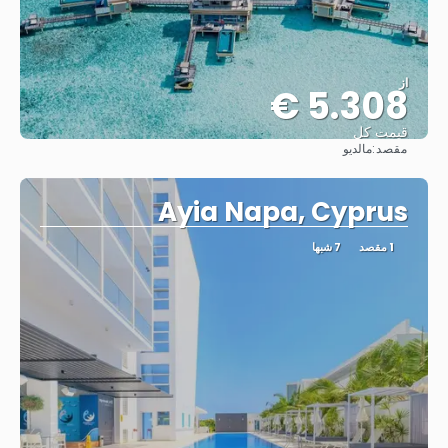
از
5.308 €
قیمت کل
مقصد:
مالدیو
مشاهده
Ayia Napa, Cyprus
1 مقصد
7 شبها