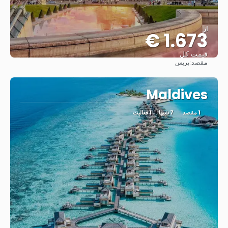
از
1.673 €
قیمت کل
مقصد:
پریس
مشاهده
Maldives
1 مقصد
7 شبها
1 فعالیت