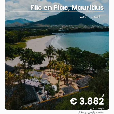
Flic en Flac, Mauritius
1 مقصد
7 شبها
از
3.882 €
قیمت کل
مقصد:
پلیس در فلاک