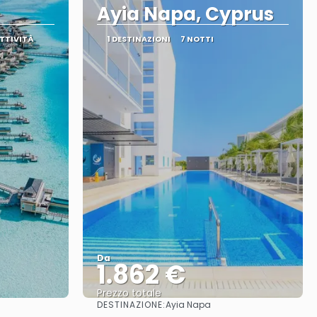
Ayia Napa, Cyprus
ATTIVITÀ
1 DESTINAZIONI
7 NOTTI
Da
1.862 €
Prezzo totale
DESTINAZIONE:
Ayia Napa
Vedere