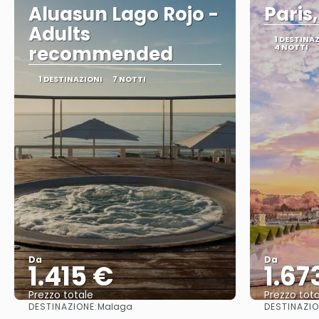
Aluasun Lago Rojo -
Paris
Adults
1 DESTINA
recommended
4 NOTTI
1 DESTINAZIONI
7 NOTTI
Da
Da
1.415 €
1.67
Prezzo totale
Prezzo tota
DESTINAZIONE:
DESTINAZIO
Malaga
Vedere