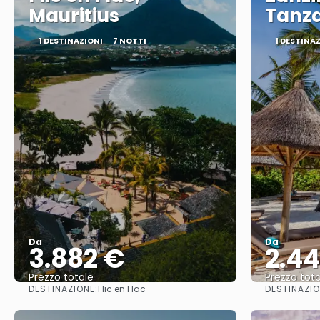
Mauritius
Tanz
1 DESTINAZIONI
7 NOTTI
1 DESTINA
Da
Da
3.882 €
2.4
Prezzo totale
Prezzo tota
DESTINAZIONE:
DESTINAZIO
Flic en Flac
Vedere