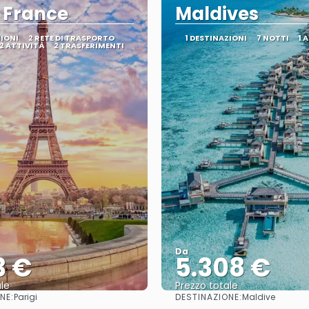
, France
Maldives
ZIONI
2 RETE DI TRASPORTO
1 DESTINAZIONI
7 NOTTI
1 
2 ATTIVITÀ
2 TRASFERIMENTI
Da
3 €
5.308 €
le
Prezzo totale
NE:
DESTINAZIONE:
Parigi
Maldive
Vedere
Vedere