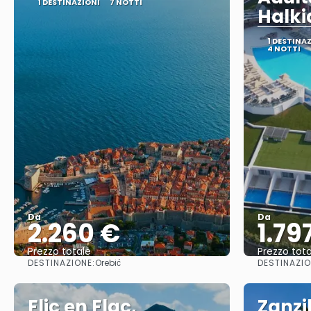
1 DESTINAZIONI
7 NOTTI
Halki
1 DESTINA
4 NOTTI
Da
Da
2.260 €
1.79
Prezzo totale
Prezzo tota
DESTINAZIONE:
DESTINAZIO
Orebić
Vedere
Flic en Flac,
Zanzi