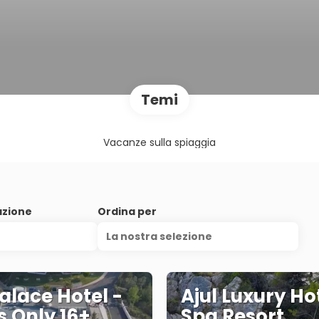
Temi
Vacanze sulla spiaggia
azione
Ordina per
La nostra selezione
Palace Hotel -
Ajul Luxury Ho
s Only 16+,
Spa Resort