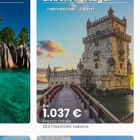
1 DESTINAZIONI
7 NOTTI
Da
1.037 €
Prezzo totale
DESTINAZIONE:
Lisbona
Vedere