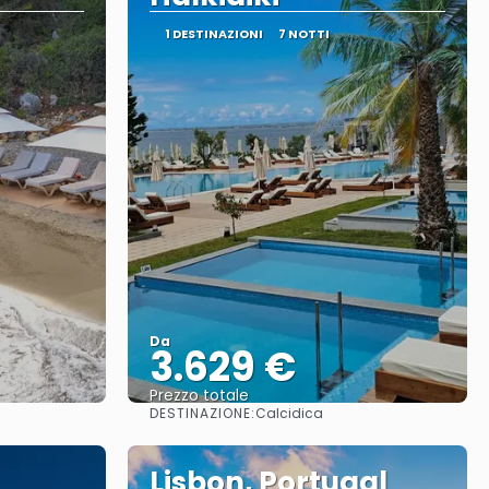
1 DESTINAZIONI
7 NOTTI
Da
3.629 €
Prezzo totale
DESTINAZIONE:
Calcidica
Vedere
Lisbon, Portugal