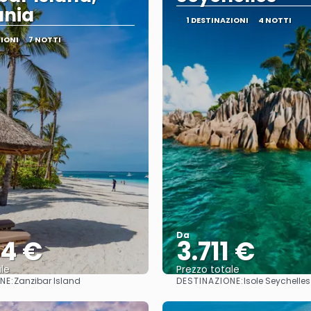
ania
1 DESTINAZIONI
4 NOTTI
ZIONI
7 NOTTI
Da
44 €
3.711 €
le
Prezzo totale
NE:
DESTINAZIONE:
Zanzibar Island
Isole Seychelles
Vedere
Vedere