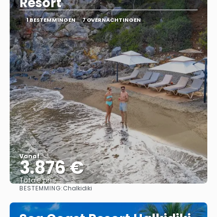
Resort
1 BESTEMMINGEN
7 OVERNACHTINGEN
Vanaf
3.876 €
Totale prijs
BESTEMMING:
Chalkidiki
Bekijk