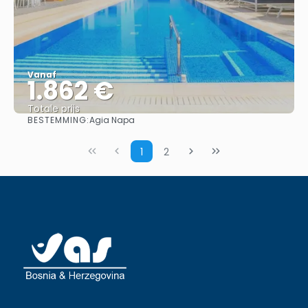
Vanaf
1.862 €
Totale prijs
BESTEMMING:
Agia Napa
Bekijk
1
2