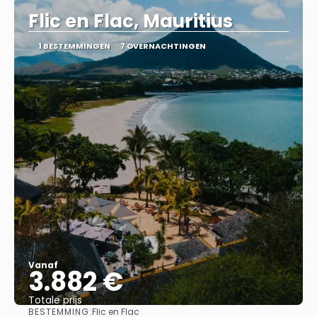
Flic en Flac, Mauritius
1 BESTEMMINGEN
7 OVERNACHTINGEN
Vanaf
3.882 €
Totale prijs
BESTEMMING:
Flic en Flac