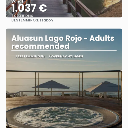
Vanaf
1.037 €
Totale prijs
BESTEMMING:
Lissabon
Bekijk
Aluasun Lago Rojo - Adults
recommended
1 BESTEMMINGEN
7 OVERNACHTINGEN