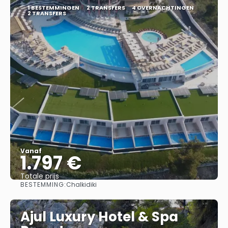
1 BESTEMMINGEN
2 TRANSFERS
4 OVERNACHTINGEN
2 TRANSFERS
Vanaf
1.797 €
Totale prijs
BESTEMMING:
Chalkidiki
Bekijk
Ajul Luxury Hotel & Spa