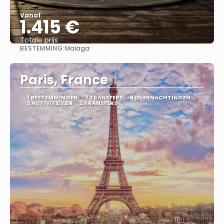
Vanaf
1.415 €
Totale prijs
BESTEMMING:
Malaga
Bekijk
Paris, France
1 BESTEMMINGEN
2 TRANSFERS
4 OVERNACHTINGEN
2 ACTIVITEITEN
2 TRANSFERS