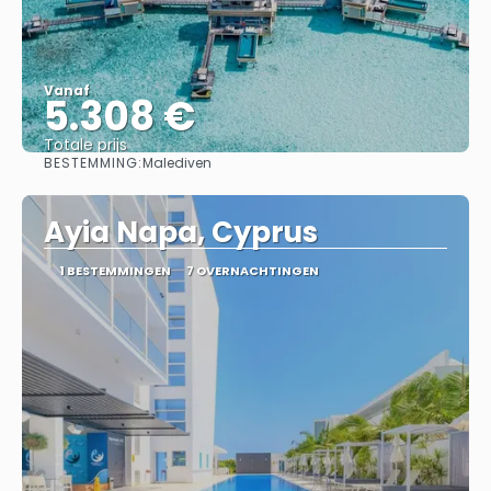
Vanaf
5.308 €
Totale prijs
BESTEMMING:
Malediven
Bekijk
Ayia Napa, Cyprus
1 BESTEMMINGEN
7 OVERNACHTINGEN