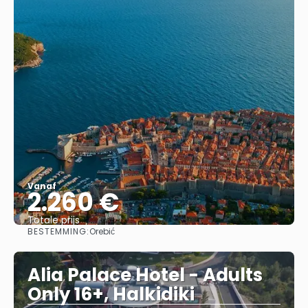
Vanaf
2.260 €
Totale prijs
BESTEMMING:
Orebić
Bekijk
Alia Palace Hotel - Adults
Only 16+, Halkidiki