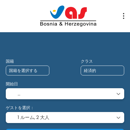
AIトリップ
多デスティネーション
チャー
国籍
クラス
開始日
ゲストを選択：
1 ルーム,
2 大人