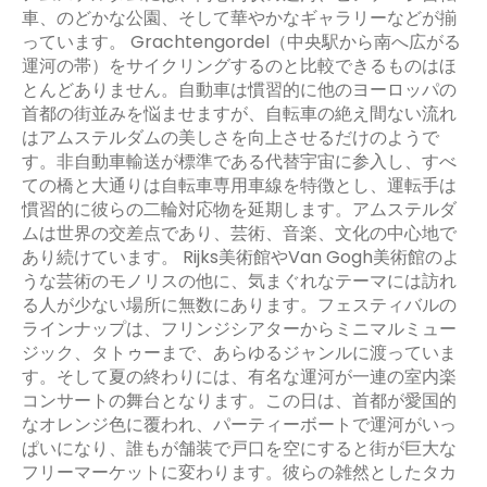
車、のどかな公園、そして華やかなギャラリーなどが揃
っています。 Grachtengordel（中央駅から南へ広がる
運河の帯）をサイクリングするのと比較できるものはほ
とんどありません。自動車は慣習的に他のヨーロッパの
首都の街並みを悩ませますが、自転車の絶え間ない流れ
はアムステルダムの美しさを向上させるだけのようで
す。非自動車輸送が標準である代替宇宙に参入し、すべ
ての橋と大通りは自転車専用車線を特徴とし、運転手は
慣習的に彼らの二輪対応物を延期します。アムステルダ
ムは世界の交差点であり、芸術、音楽、文化の中心地で
あり続けています。 Rijks美術館やVan Gogh美術館のよ
うな芸術のモノリスの他に、気まぐれなテーマには訪れ
る人が少ない場所に無数にあります。フェスティバルの
ラインナップは、フリンジシアターからミニマルミュー
ジック、タトゥーまで、あらゆるジャンルに渡っていま
す。そして夏の終わりには、有名な運河が一連の室内楽
コンサートの舞台となります。この日は、首都が愛国的
なオレンジ色に覆われ、パーティーボートで運河がいっ
ぱいになり、誰もが舗装で戸口を空にすると街が巨大な
フリーマーケットに変わります。彼らの雑然としたタカ