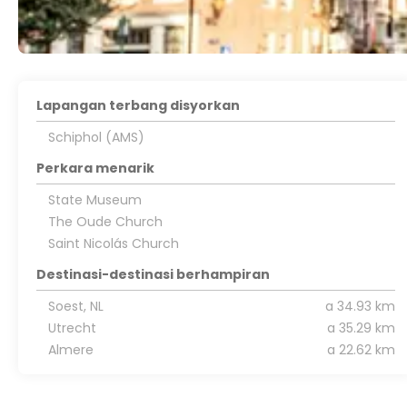
Lapangan terbang disyorkan
Schiphol (AMS)
Perkara menarik
State Museum
The Oude Church
Saint Nicolás Church
Destinasi-destinasi berhampiran
Soest, NL
a 34.93 km
Utrecht
a 35.29 km
Almere
a 22.62 km