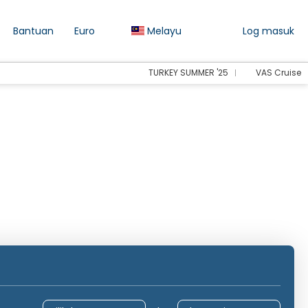
Bantuan
Euro
Melayu
Log masuk
TURKEY SUMMER '25
VAS Cruise
+ Penginapan
Penginapan
Pengangkutan
Akt