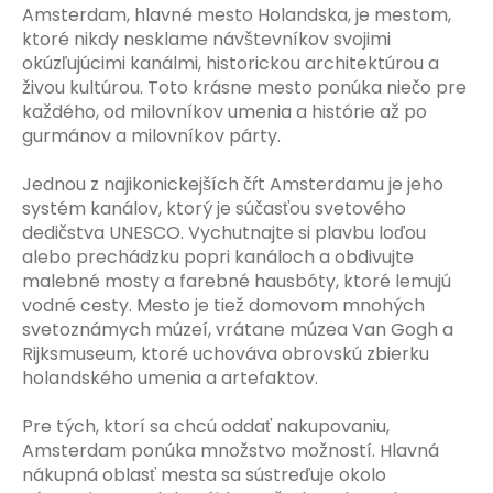
Amsterdam, hlavné mesto Holandska, je mestom,
ktoré nikdy nesklame návštevníkov svojimi
okúzľujúcimi kanálmi, historickou architektúrou a
živou kultúrou. Toto krásne mesto ponúka niečo pre
každého, od milovníkov umenia a histórie až po
gurmánov a milovníkov párty.
Jednou z najikonickejších čŕt Amsterdamu je jeho
systém kanálov, ktorý je súčasťou svetového
dedičstva UNESCO. Vychutnajte si plavbu loďou
alebo prechádzku popri kanáloch a obdivujte
malebné mosty a farebné hausbóty, ktoré lemujú
vodné cesty. Mesto je tiež domovom mnohých
svetoznámych múzeí, vrátane múzea Van Gogh a
Rijksmuseum, ktoré uchováva obrovskú zbierku
holandského umenia a artefaktov.
Pre tých, ktorí sa chcú oddať nakupovaniu,
Amsterdam ponúka množstvo možností. Hlavná
nákupná oblasť mesta sa sústreďuje okolo