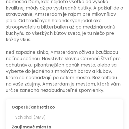
námestia Dam, kde nájdete všetko od vysoko
kvalitnej módy až po výstredné butiky. A pokiaľ ide o
stravovanie, Amsterdam je rajom pre milovníkov
jedla. Od tradičných holandských jedál ako
stroopwafels a bitterballen až po medzinárodnú
kuchyňu zo všetkých kútov sveta, je tu niečo pre
každý vkus.
Keď zapadne slnko, Amsterdam ožíva s bzučiacou
nočnou scénou. Navštívte slávnu Červenú štvrť pre
ochutnávku pikantnejších ponúk mesta, alebo sa
vyberte do jedného z mnohých barov a klubov,
ktoré sa nachádzajú po celom meste. Bez ohľadu
na vaše záujmy, Amsterdam je mestom, ktoré vám
určite zanechá nezabudnuteľné spomienky.
Odporúčané letisko
Schiphol (AMS)
Zaujímavé miesta