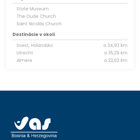
State Museum
The Oude Church
Saint Nicolás Church
Destinácie v okolí
Soest, Holandsko
a 34,93 km
Utrecht
a 35,29 km
Almere
a 22,62 km