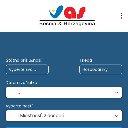
Výlety AI
Multidestrácia
Charta
Štátna príslušnosť
Trieda
Dátum začiatku
Vyberte hostí:
1 Miestnosť,
2 dospelí