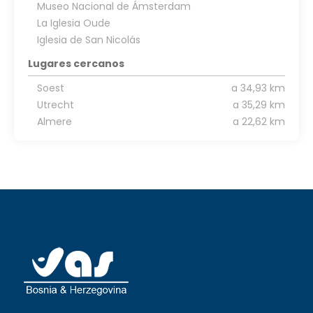
Museo Nacional de Ámsterdam
La Iglesia Oude
Iglesia de San Nicolás
Lugares cercanos
Soest
a 34,93 km
Utrecht
a 35,29 km
Almere
a 22,62 km