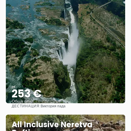
от
253 €
Обща цена
ДЕСТИНАЦИЯ:
Виктория пада
Вижте
All Inclusive Neretva