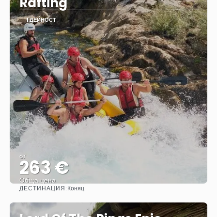
Rafting
1 ДЕЙНОСТ
от
263 €
Обща цена
ДЕСТИНАЦИЯ:
Коняц
Вижте