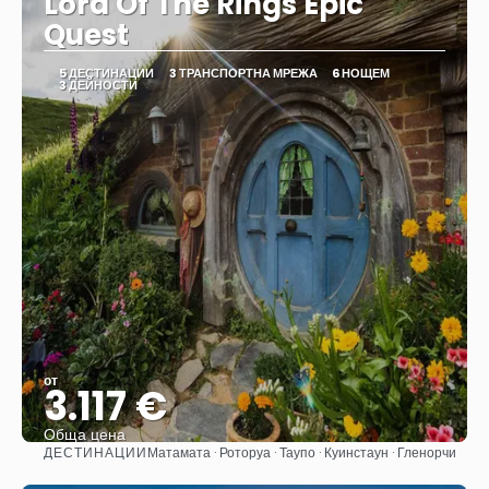
Lord Of The Rings Epic
Quest
5 ДЕСТИНАЦИИ
3 ТРАНСПОРТНА МРЕЖА
6 НОЩЕМ
3 ДЕЙНОСТИ
от
3.117 €
Обща цена
ДЕСТИНАЦИИ
Матамата · Роторуа · Таупо · Куинстаун · Гленорчи
Вижте