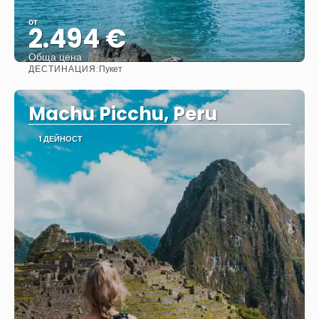
от
2.494 €
Обща цена
ДЕСТИНАЦИЯ:
Пукет
Вижте
Machu Picchu, Peru
1 ДЕЙНОСТ