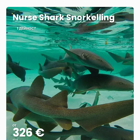
Вижте
Nurse Shark Snorkelling
1 ДЕЙНОСТ
от
326 €