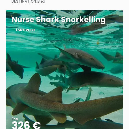
DESTINATION:
Bled
Se
Nurse Shark Snorkelling
1 AKTIVITET
Fra
326 €