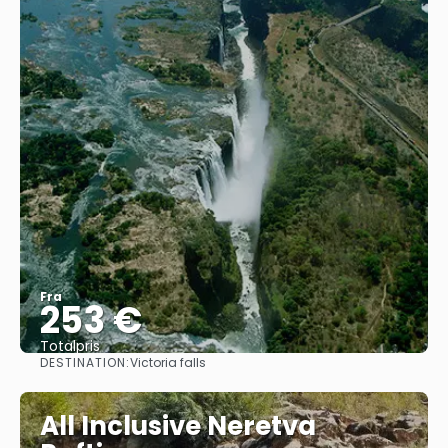
Fra
253 €
Totalpris
DESTINATION:
Victoria falls
Se
All Inclusive Neretva