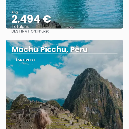
Fra
2.494 €
Totalpris
DESTINATION:
Phuket
Se
Machu Picchu, Peru
1 AKTIVITET