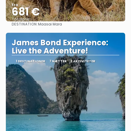
Fra
681 €
Totalpris
DESTINATION:
Maasai Mara
Se
James Bond Experience:
Live the Adventure!
1 DESTINATIONER
7 NÆTTER
2 AKTIVITETER