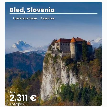
Bled, Slovenia
1 DESTINATIONER
7 NÆTTER
Fra
2.311 €
Totalpris