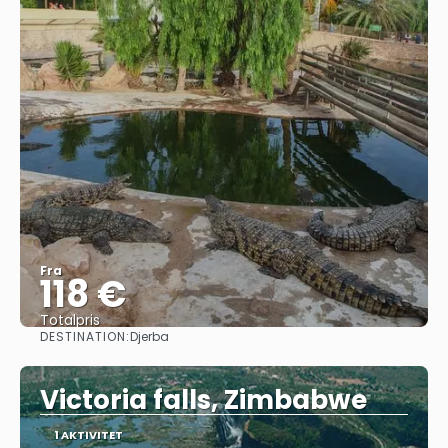
Fra
118 €
Totalpris
DESTINATION:
Djerba
Se
Victoria falls, Zimbabwe
1 AKTIVITET