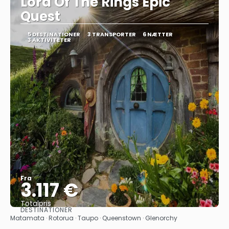
Lord Of The Rings Epic
Quest
5 DESTINATIONER
3 TRANSPORTER
6 NÆTTER
3 AKTIVITETER
Fra
3.117 €
Totalpris
DESTINATIONER
Se
Matamata · Rotorua · Taupo · Queenstown · Glenorchy