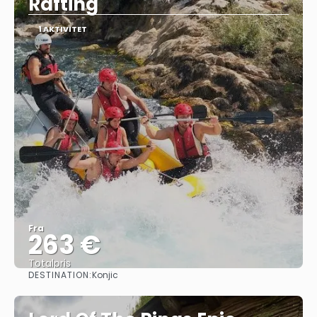
Rafting
1 AKTIVITET
Fra
263 €
Totalpris
DESTINATION:
Konjic
Se