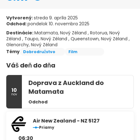
Vytvorený:
streda 9. apríla 2025
Odchod:
pondelok 10. novembra 2025
Destinácie:
Matamata, Nový Zéland , Rotorua, Nový
Zéland , Taupo, Nový Zéland , Queenstown, Nový Zéland ,
Glenorchy, Nový Zéland
Témy
Dobrodružstvo
Film
Váš deň do dňa
Doprava z Auckland do
10
Matamata
nov
Odchod
Air New Zealand - NZ 5127
Priamy
06:30