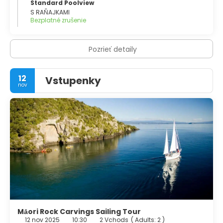
Standard Poolview
S RAŇAJKAMI
Bezplatné zrušenie
Pozrieť detaily
12
Vstupenky
nov
Māori Rock Carvings Sailing Tour
12 nov 2025
10:30
2 Vchods
(
Adults: 2
)