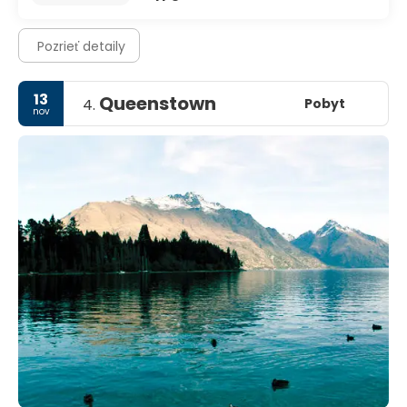
Pozrieť detaily
13
Queenstown
Pobyt
4.
nov