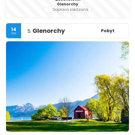
Glenorchy
Doprava zakázaná
14
Glenorchy
Pobyt
5.
nov