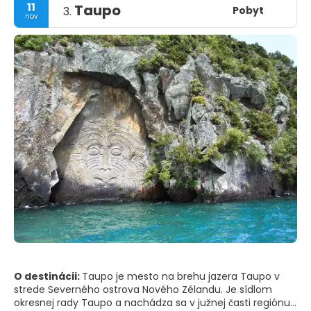
11
Taupo
Pobyt
3.
nov
O destinácii:
Taupo je mesto na brehu jazera Taupo v
strede Severného ostrova Nového Zélandu. Je sídlom
okresnej rady Taupo a nachádza sa v južnej časti regiónu