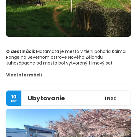
O destinácii:
Matamata je mesto v tieni pohoria Kaimai
Range na Severnom ostrove Nového Zélandu.
Juhozápadne od mesta bol vytvorený filmový set
Hobbiton pre filmy "Pán prsteňov" a "Hobit" od Petra
Jacksona. Na severovýchod vedie chodník k vodopádom
Viac informácií
Wairere, s výhľadmi na Waikatské nížiny. Múzeum Firth
Tower má historické budovy, vrátane školy a väznice,
ktoré dokumentujú históriu osadníkov v regióne.
10
Ubytovanie
1 Noc
nov