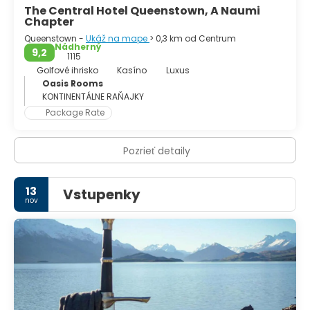
The Central Hotel Queenstown, A Naumi
Chapter
Queenstown -
Ukáž na mape
> 0,3 km od Centrum
Nádherný
9,2
1115
Golfové ihrisko
Kasíno
Luxus
Oasis Rooms
KONTINENTÁLNE RAŇAJKY
Package Rate
Pozrieť detaily
13
Vstupenky
nov