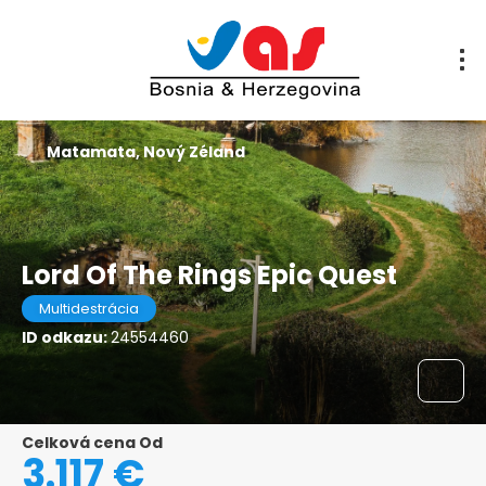
Matamata, Nový Zéland
Lord Of The Rings Epic Quest
Multidestrácia
ID odkazu:
24554460
Celková cena Od
3.117 €