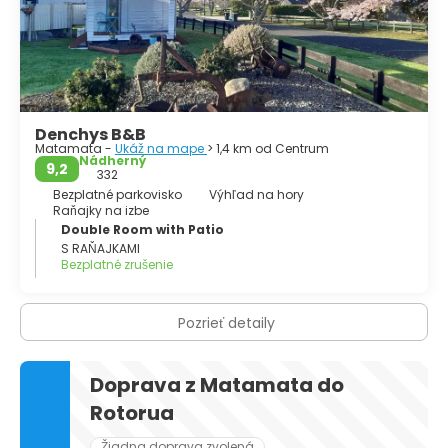
Denchys B&B
Matamata -
Ukáž na mape
> 1,4 km od Centrum
Nádherný
9,2
332
Bezplatné parkovisko
Výhľad na hory
Raňajky na izbe
Double Room with Patio
S RAŇAJKAMI
Bezplatné zrušenie
Pozrieť detaily
Doprava z Matamata do
Rotorua
Žiadna doprava zvolená