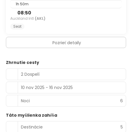
scenériami, outdoorovými dobrodružstvami a srdečnou,
1h 50m
vítajúcou komunitou, tento novozélandský klenot čaká na
08:50
objavenie. Príďte a stratte sa v mágii Glenorchy.
Auckland Intl
(AKL)
Seat
Pozrieť detaily
Zhrnutie cesty
2 Dospelí
10 nov 2025 - 16 nov 2025
Noci
6
Táto myšlienka zahŕňa
Destinácie
5