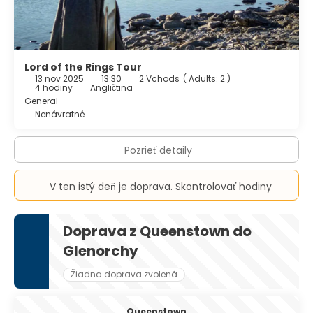
Lord of the Rings Tour
13 nov 2025
13:30
2 Vchods
(
Adults: 2
)
4 hodiny
Angličtina
General
Nenávratné
Pozrieť detaily
V ten istý deň je doprava. Skontrolovať hodiny
Doprava z Queenstown do
Glenorchy
Žiadna doprava zvolená
Queenstown