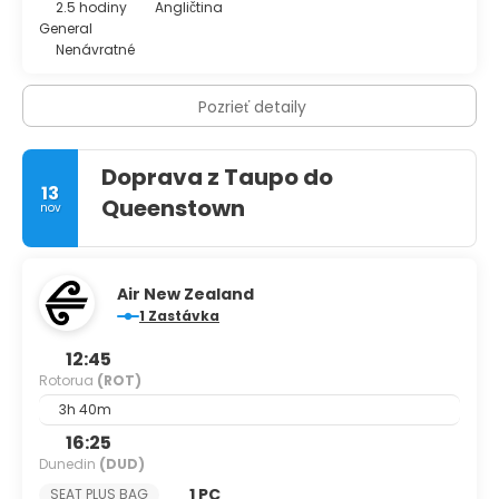
2.5 hodiny
Angličtina
General
Nenávratné
Pozrieť detaily
Doprava z Taupo do
13
Queenstown
nov
Air New Zealand
1 Zastávka
12:45
Rotorua
(ROT)
3h 40m
16:25
Dunedin
(DUD)
1 PC
SEAT PLUS BAG