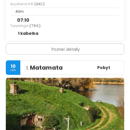
Auckland Intl
(AKL)
40m
07:10
Tauranga
(TRG)
1 kabelka
Pozrieť detaily
10
Matamata
Pobyt
1.
nov