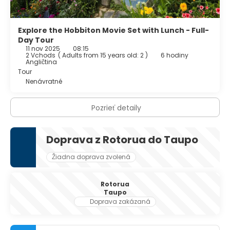
Hamurana.
• Jazerá. Nábrežie jazera má malebnú promenádu, z ktorej
môžete vidieť ostrov Mokoia.
Explore the Hobbiton Movie Set with Lunch - Full-
Day Tour
11 nov 2025
08:15
2 Vchods
(
Adults from 15 years old: 2
)
6 hodiny
Angličtina
Tour
Nenávratné
Pozrieť detaily
Doprava z Rotorua do Taupo
Žiadna doprava zvolená
Rotorua
Taupo
Doprava zakázaná