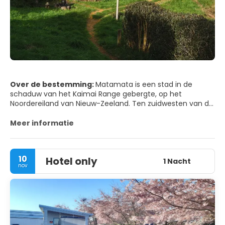
Over de bestemming:
Matamata is een stad in de
schaduw van het Kaimai Range gebergte, op het
Noordereiland van Nieuw-Zeeland. Ten zuidwesten van de
stad werd de Hobbiton filmset gecreëerd voor Peter
Jackson's "Lord of the Rings" en "Hobbit" films. Naar het
Meer informatie
noordoosten leidt een pad naar de Wairere watervallen,
met uitzicht over de Waikato vlaktes. Het Firth Tower
Museum heeft erfgoedgebouwen, waaronder een school
10
Hotel only
en een gevangenis, die de geschiedenis van de kolonisten
1 Nacht
nov
in de regio vastleggen.