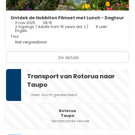
Ontdek de Hobbiton Filmset met Lunch - Dagtour
11 nov 2025
08:15
2 Ingangs
(
Adults from 15 years old: 2
)
6 uren
Engels
Tour
Niet vergoedbaar
Zie details
Transport van Rotorua naar
Taupo
Geen vlucht geselecteerd
Rotorua
Taupo
Mindervalide vervoer