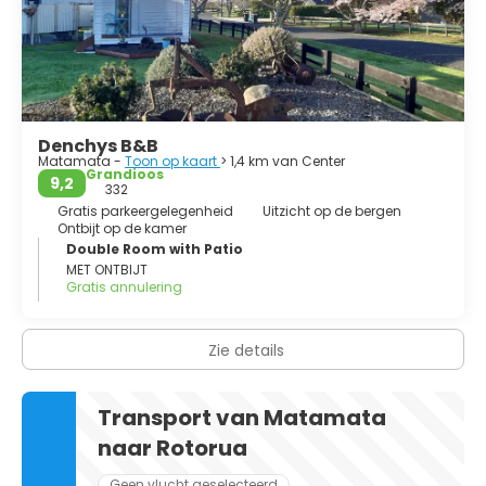
Denchys B&B
Matamata -
Toon op kaart
> 1,4 km van Center
Grandioos
9,2
332
Gratis parkeergelegenheid
Uitzicht op de bergen
Ontbijt op de kamer
Double Room with Patio
MET ONTBIJT
Gratis annulering
Zie details
Transport van Matamata
naar Rotorua
Geen vlucht geselecteerd