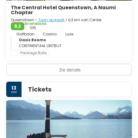
The Central Hotel Queenstown, A Naumi
Chapter
Queenstown -
Toon op kaart
> 0,3 km van Center
Grandioos
9,2
1115
Golfbaan
Casino
Luxe
Oasis Rooms
CONTINENTAAL ONTBIJT
Package Rate
Zie details
13
Tickets
nov