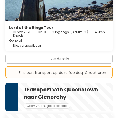
Lord of the Rings Tour
13 nov 2025
13:30
2 Ingangs
(
Adults: 2
)
4 uren
Engels
General
Niet vergoedbaar
Zie details
Er is een transport op dezelfde dag. Check uren
Transport van Queenstown
naar Glenorchy
Geen vlucht geselecteerd