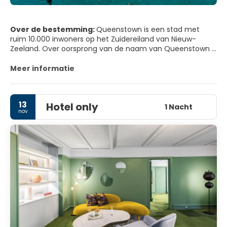
Over de bestemming:
Queenstown is een stad met
ruim 10.000 inwoners op het Zuidereiland van Nieuw-
Zeeland. Over oorsprong van de naam van Queenstown is
men het niet eens. De populairste mythe gaat ervan uit
dat er eens een goudzoeker in Queenstown was die riep
Meer informatie
dat het plaatsje geschikt was voor een bezoek van
Koningin Victoria.
13
Hotel only
1 Nacht
nov