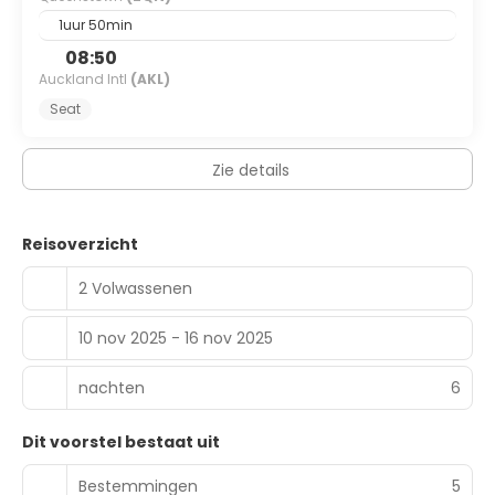
delicatessen kunt proeven en kunt genieten van de
vriendelijke Kiwi-gastvrijheid.
1uur 50min
08:50
Of u nu een avonturier, een natuurliefhebber bent, of
Auckland Intl
(AKL)
gewoon op zoek bent naar een vredige ontsnapping,
Glenorchy belooft een reiservaring die u nooit zult
Seat
vergeten. Met zijn prachtige landschappen,
buitenavonturen en warme, gastvrije gemeenschap,
Zie details
wacht dit juweel van Nieuw-Zeeland om ontdekt te
worden. Kom en verlies uzelf in de magie van Glenorchy.
Reisoverzicht
2 Volwassenen
10 nov 2025 - 16 nov 2025
nachten
6
Dit voorstel bestaat uit
Bestemmingen
5