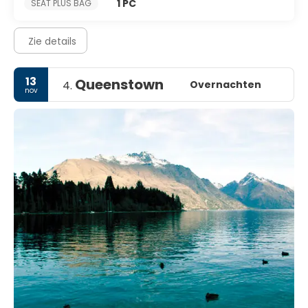
1 PC
SEAT PLUS BAG
Zie details
13
Queenstown
Overnachten
4.
nov