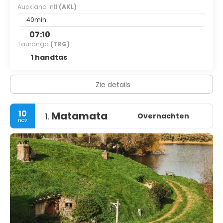
Auckland Intl
(AKL)
40min
07:10
Tauranga
(TRG)
1 handtas
Zie details
10
Matamata
Overnachten
1.
nov