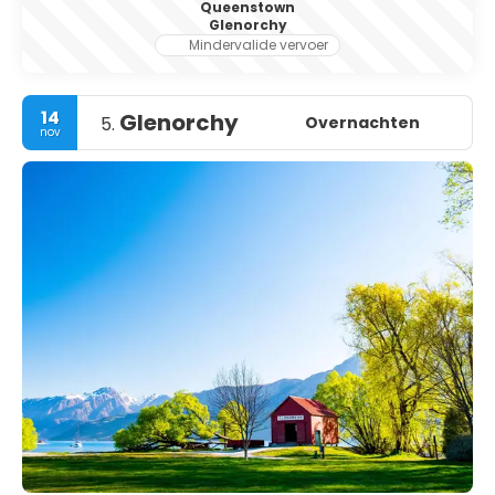
Queenstown
Glenorchy
Mindervalide vervoer
14
Glenorchy
Overnachten
5.
nov