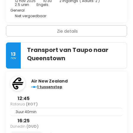
12 nov 2025
10:30
2 Ingangs
(
Adults: 2
)
2.5 uren
Engels
General
Niet vergoedbaar
Zie details
Transport van Taupo naar
13
Queenstown
nov
Air New Zealand
1 tussenstop
12:45
Rotorua
(ROT)
3uur 40min
16:25
Dunedin
(DUD)