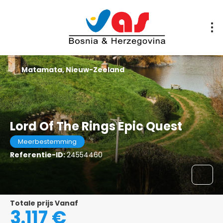
Matamata, Nieuw-Zeeland
Lord Of The Rings Epic Quest
Meerbestemming
Referentie-ID:
24554460
Totale prijs Vanaf
3.117 €