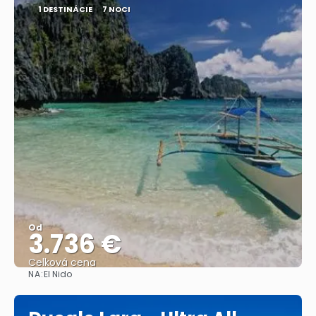
1 DESTINÁCIE
7 NOCI
Od
3.736 €
Celková cena
NA:
El Nido
Pozrieť sa