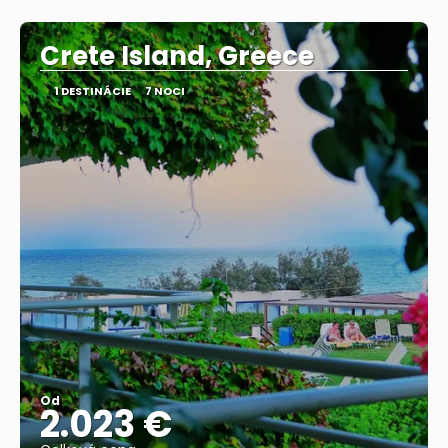
Pozrieť sa
Crete Island, Greece
1 DESTINÁCIE
7 NOCI
Od
2.023 €