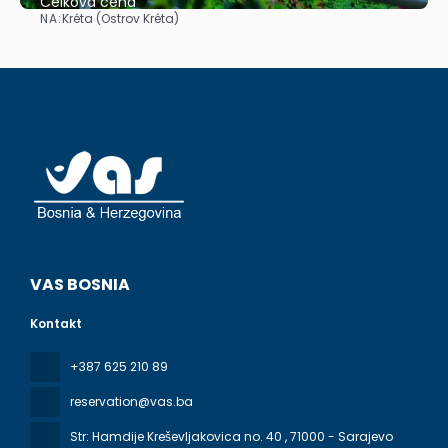
Celková cena
NA:
Kréta (Ostrov Kréta)
Pozrieť sa
VAS BOSNIA
Kontakt
+387 625 210 89
reservation@vas.ba
Str: Hamdije Kreševljakovica no. 40
, 71000 - Sarajevo