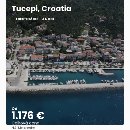
Tucepi, Croatia
1 DESTINÁCIE
4 NOCI
Od
1.176 €
Celková cena
NA:
Makarska