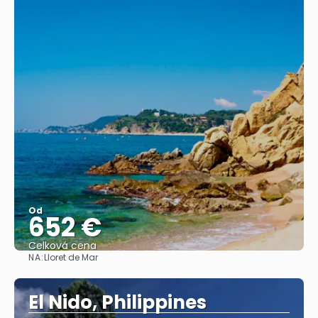
Od
652 €
Celková cena
NA:
Lloret de Mar
Pozrieť sa
El Nido, Philippines