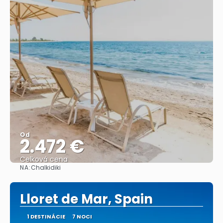
Od
2.472 €
Celková cena
NA:
Chalkidiki
Pozrieť sa
Lloret de Mar, Spain
1 DESTINÁCIE
7 NOCI