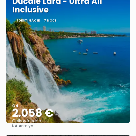
Ducale Lara - Ultra All
Inclusive
1 DESTINÁCIE
7 NOCI
Od
2.058 €
Celková cena
NA:
Antalya
Pozrieť sa