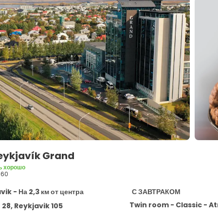
Reykjavík Grand
ь хорошо
960
vik - На 2,3 км от центра
С ЗАВТРАКОМ
Twin room - Classic - A
 28, Reykjavik 105