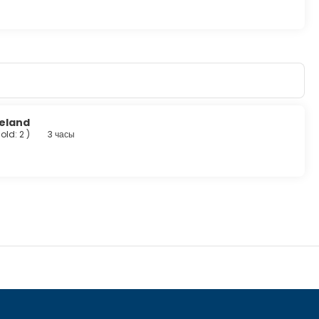
celand
 old: 2
)
3 часы