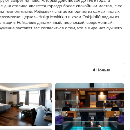
руют запрет на пиво, который действовал до 1989 года, а
ие дня столица является гораздо более спокойным местом, с ее
 темпом жизни. Рейкьявик считается одним из самых чистых,
возможно: церковь Hallgrímskirkja и холм Öskjuhlíð видны из
нтации. Рейкьявик динамичный, творческий, современный,
жение заставят вас согласиться с тем, что в мире нет лучшего
4 Ночью