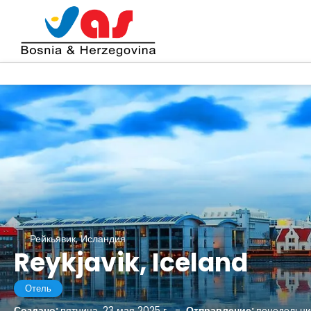
Рейкьявик, Исландия
Reykjavik, Iceland
Отель
Создано:
пятница, 23 мая 2025 г.
-
Отправление:
понедельник