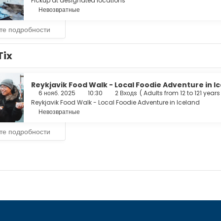
Pickup at designated locations
Невозвратные
те подробности
Tix
Reykjavik Food Walk - Local Foodie Adventure in I
6 нояб. 2025
10:30
2 Входs
(
Adults from 12 to 121 years
Reykjavik Food Walk - Local Foodie Adventure in Iceland
Невозвратные
те подробности