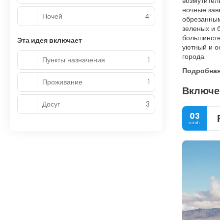
возмутител
ночные зав
Ночей
4
обрезанным
зеленых и б
большинств
Эта идея включает
уютный и о
города.
Пункты назначения
1
Подробна
Проживание
1
Включе
Досуг
3
03
нояб.