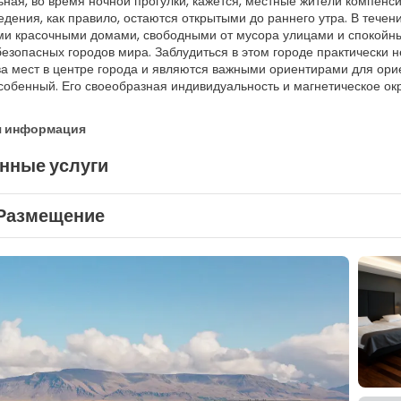
ьная, во время ночной прогулки, кажется, местные жители компенси
едения, как правило, остаются открытыми до раннего утра. В течен
и красочными домами, свободными от мусора улицами и спокойным
езопасных городов мира. Заблудиться в этом городе практически не
а мест в центре города и являются важными ориентирами для орие
собенный. Его своеобразная индивидуальность и магнетическое окру
я информация
нные услуги
Размещение