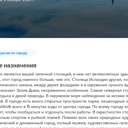
урсии по городу
е назначения
не является вашей типичной столицей, в нем нет великолепных здан
 этот город намного больше, чем это. Столица Исландии другая, по
тического океана, между двумя фьордами и в окружении лунного вул
означает Залив Дыма, несравненно особенным. Самая северная с
отдыха и дикой природы. В окружении моря наблюдение за китами 
й. В городе есть много открытых пространств: парки, пешеходные 
ólsvik всего в 15 минутах езды от центра города. По всему городу
ят, чтобы пообщаться и отдохнуть после работы. В окрестностях с
усным спортом и рыбной ловлей. Помимо всех своих природных чудес
ический и динамичный город, полный музеев, художественных гале