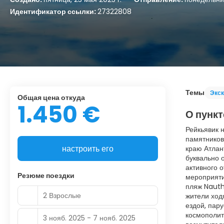
Идентификатор ссылки:
27322808
Темы
Экск
Общая цена откуда
1.450 €
О пункт
Рейкьявик 
памятников,
настроить его
краю Атлан
буквально 
активного 
Резюме поездки
мероприяти
пляж Nauth
2 Взрослые
жители ход
ездой, пар
космополит
3 нояб. 2025 - 7 нояб. 2025