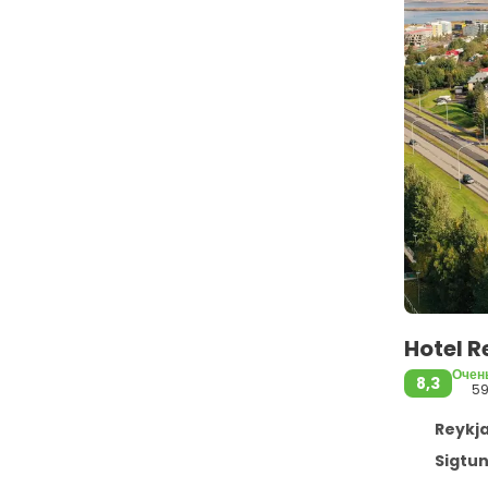
Hotel 
Очен
8,3
5
Reykja
Sigtun