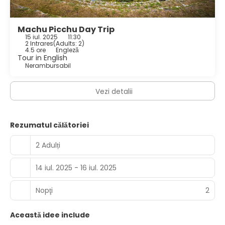
Machu Picchu Day Trip
15 iul. 2025
11:30
2 Intrares
(
Adults: 2
)
4.5 ore
Engleză
Tour in English
Nerambursabil
Vezi detalii
Rezumatul călătoriei
2 Adulți
14 iul. 2025 - 16 iul. 2025
Nopţi
2
Această idee include