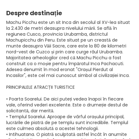
Despre destinație
Machu Picchu este un sit Inca din secolul al XV-lea situat
la 2.430 de metri deasupra nivelului mării. Se află în
regiunea Cusco, provincia Urubamba, districtul
Machupicchu din Peru. Este situat pe un creastă de
munte deasupra Văii Sacre, care este la 80 de kilometri
nord-vest de Cuzco și prin care curge râul Urubamba.
Majoritatea arheologilor cred că Machu Picchu a fost
construit ca o moșie pentru împăratul Inca Pachacuti.
Adesea denumit în mod eronat "Orașul Pierdut al
Incasilor", este cel mai cunoscut simbol al civilizației Inca.
PRINCIPALELE ATRACȚII TURISTICE
• Poarta Soarelui. De aici puteți vedea înapoi în fiecare
vale, oferind vederi excelente. Este o drumeție destul de
solicitantă, dar merită.
• Templul Soarelui. Aproape de vârful orașului principal,
lucrările de piatră de pe templu sunt incredibile. Templul
este culmea absolută a acestei tehnologii.
• Intihuatana. O piatră sculptată astfel încât în anumite