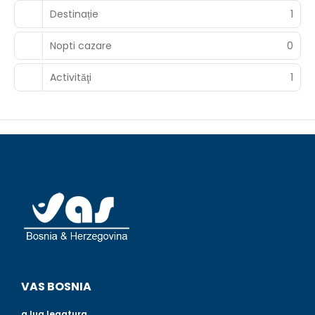
Destinație
1
Nopti cazare
0
Activităţi
1
VAS BOSNIA
a lua legatura