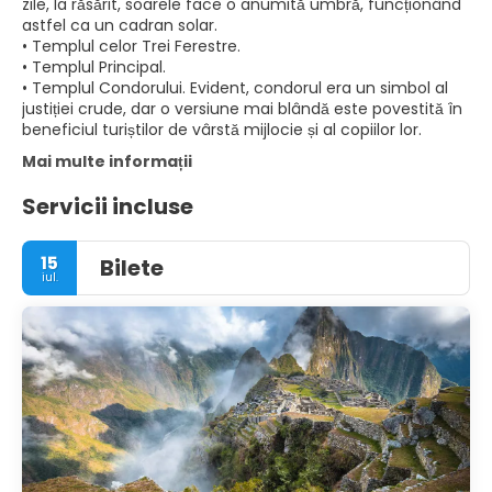
zile, la răsărit, soarele face o anumită umbră, funcționând
astfel ca un cadran solar.
• Templul celor Trei Ferestre.
• Templul Principal.
• Templul Condorului. Evident, condorul era un simbol al
justiției crude, dar o versiune mai blândă este povestită în
beneficiul turiștilor de vârstă mijlocie și al copiilor lor.
Mai multe informații
Servicii incluse
15
Bilete
iul.