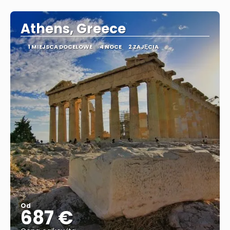
Zobacz
Athens, Greece
1 MIEJSCA DOCELOWE
4 NOCE
2 ZAJĘCIA
Od
687 €