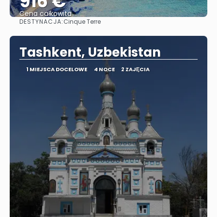
916 €
Cena całkowita
DESTYNACJA:
Cinque Terre
Zobacz
Tashkent, Uzbekistan
1 MIEJSCA DOCELOWE
4 NOCE
2 ZAJĘCIA