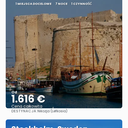
1 MIEJSCA DOCELOWE
7 NOCE
1 CZYNNOŚĆ
Od
1.616 €
Cena całkowita
DESTYNACJA:
Nikozja (Lefkosia)
Zobacz