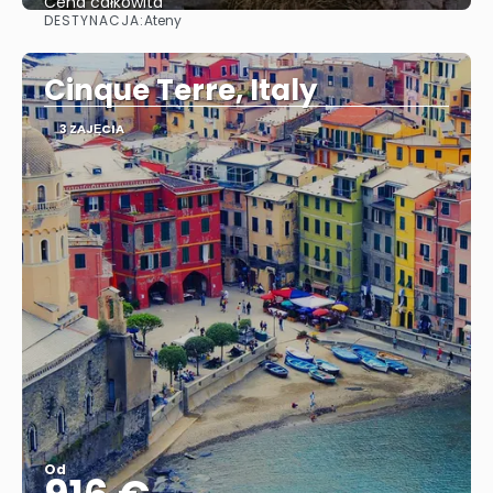
Cena całkowita
DESTYNACJA:
Ateny
Zobacz
Cinque Terre, Italy
3 ZAJĘCIA
Od