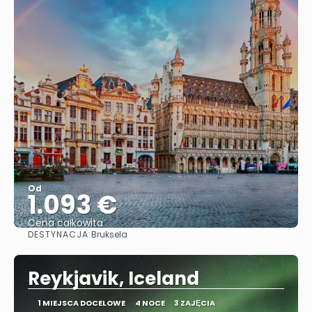
Od
1.093 €
Cena całkowita
DESTYNACJA:
Bruksela
Zobacz
Reykjavik, Iceland
1 MIEJSCA DOCELOWE
4 NOCE
3 ZAJĘCIA