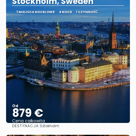
Stockholm, Sweden
1 MIEJSCA DOCELOWE
4 NOCE
1 CZYNNOŚĆ
Od
879 €
Cena całkowita
DESTYNACJA:
Sztokholm
Zobacz