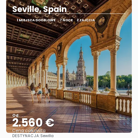
Seville, Spain
1 MIEJSCA DOCELOWE
7 NOCE
2 ZAJĘCIA
Od
2.560 €
Cena całkowita
DESTYNACJA:
Sewilla