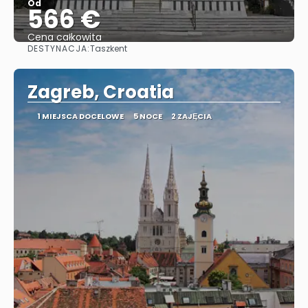
Od
566 €
Cena całkowita
DESTYNACJA:
Taszkent
Zobacz
Zagreb, Croatia
1 MIEJSCA DOCELOWE
5 NOCE
2 ZAJĘCIA