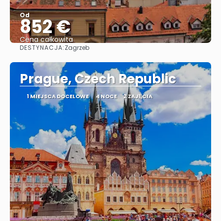
Od
852 €
Cena całkowita
DESTYNACJA:
Zagrzeb
Zobacz
Prague, Czech Republic
1 MIEJSCA DOCELOWE
4 NOCE
2 ZAJĘCIA