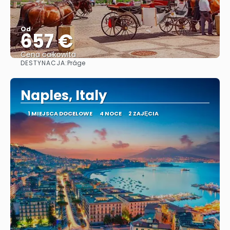
Od
657 €
Cena całkowita
DESTYNACJA:
Práge
Zobacz
Naples, Italy
1 MIEJSCA DOCELOWE
4 NOCE
2 ZAJĘCIA