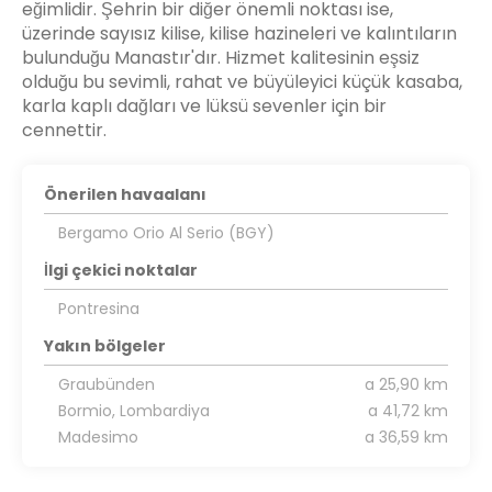
eğimlidir. Şehrin bir diğer önemli noktası ise,
üzerinde sayısız kilise, kilise hazineleri ve kalıntıların
bulunduğu Manastır'dır. Hizmet kalitesinin eşsiz
olduğu bu sevimli, rahat ve büyüleyici küçük kasaba,
karla kaplı dağları ve lüksü sevenler için bir
cennettir.
Önerilen havaalanı
Bergamo Orio Al Serio (BGY)
İlgi çekici noktalar
Pontresina
Yakın bölgeler
Graubünden
a 25,90 km
Bormio, Lombardiya
a 41,72 km
Madesimo
a 36,59 km