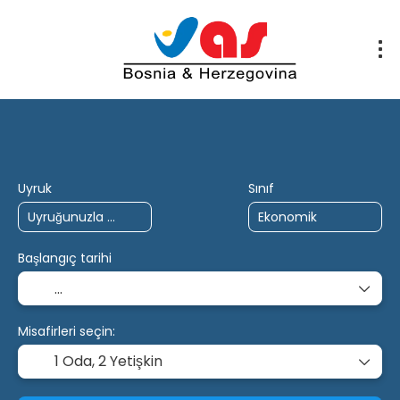
Yapay Zeka Gezileri
Kendi paketinizi oluşturun
Uyruk
Sınıf
Başlangıç tarihi
Misafirleri seçin:
1 Oda,
2 Yetişkin