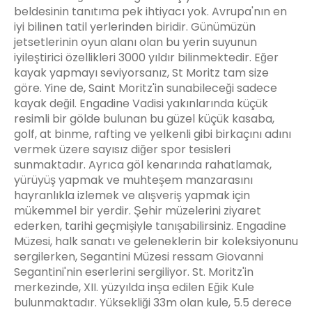
beldesinin tanıtıma pek ihtiyacı yok. Avrupa'nın en
iyi bilinen tatil yerlerinden biridir. Günümüzün
jetsetlerinin oyun alanı olan bu yerin suyunun
iyileştirici özellikleri 3000 yıldır bilinmektedir. Eğer
kayak yapmayı seviyorsanız, St Moritz tam size
göre. Yine de, Saint Moritz'in sunabileceği sadece
kayak değil. Engadine Vadisi yakınlarında küçük
resimli bir gölde bulunan bu güzel küçük kasaba,
golf, at binme, rafting ve yelkenli gibi birkaçını adını
vermek üzere sayısız diğer spor tesisleri
sunmaktadır. Ayrıca göl kenarında rahatlamak,
yürüyüş yapmak ve muhteşem manzarasını
hayranlıkla izlemek ve alışveriş yapmak için
mükemmel bir yerdir. Şehir müzelerini ziyaret
ederken, tarihi geçmişiyle tanışabilirsiniz. Engadine
Müzesi, halk sanatı ve geleneklerin bir koleksiyonunu
sergilerken, Segantini Müzesi ressam Giovanni
Segantini'nin eserlerini sergiliyor. St. Moritz'in
merkezinde, XII. yüzyılda inşa edilen Eğik Kule
bulunmaktadır. Yüksekliği 33m olan kule, 5.5 derece